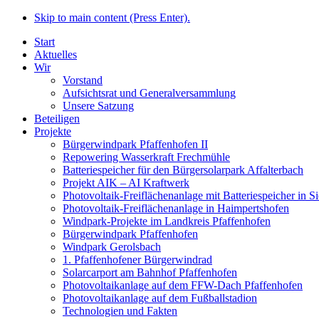
Skip to main content (Press Enter).
Start
Aktuelles
Wir
Vorstand
Aufsichtsrat und Generalversammlung
Unsere Satzung
Beteiligen
Projekte
Bürgerwindpark Pfaffenhofen II
Repowering Wasserkraft Frechmühle
Batteriespeicher für den Bürgersolarpark Affalterbach
Projekt AIK – AI Kraftwerk
Photovoltaik-Freiflächenanlage mit Batteriespeicher in 
Photovoltaik-Freiflächenanlage in Haimpertshofen
Windpark-Projekte im Landkreis Pfaffenhofen
Bürgerwindpark Pfaffenhofen
Windpark Gerolsbach
1. Pfaffenhofener Bürgerwindrad
Solarcarport am Bahnhof Pfaffenhofen
Photovoltaikanlage auf dem FFW-Dach Pfaffenhofen
Photovoltaikanlage auf dem Fußballstadion
Technologien und Fakten