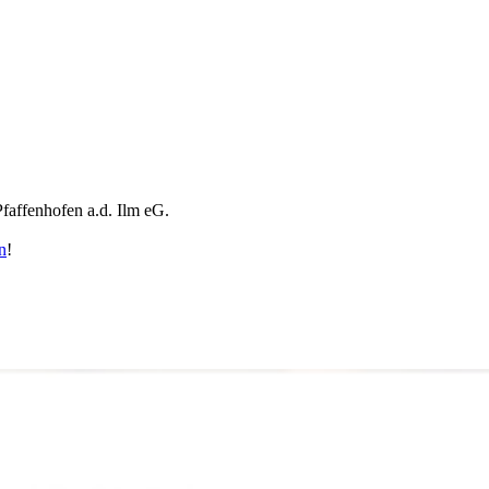
faffenhofen a.d. Ilm eG.
n
!