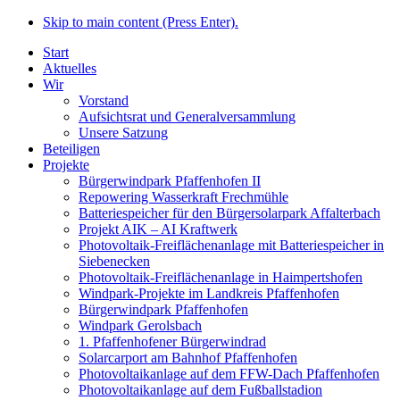
Skip to main content (Press Enter).
Start
Aktuelles
Wir
Vorstand
Aufsichtsrat und Generalversammlung
Unsere Satzung
Beteiligen
Projekte
Bürgerwindpark Pfaffenhofen II
Repowering Wasserkraft Frechmühle
Batteriespeicher für den Bürgersolarpark Affalterbach
Projekt AIK – AI Kraftwerk
Photovoltaik-Freiflächenanlage mit Batteriespeicher in
Siebenecken
Photovoltaik-Freiflächenanlage in Haimpertshofen
Windpark-Projekte im Landkreis Pfaffenhofen
Bürgerwindpark Pfaffenhofen
Windpark Gerolsbach
1. Pfaffenhofener Bürgerwindrad
Solarcarport am Bahnhof Pfaffenhofen
Photovoltaikanlage auf dem FFW-Dach Pfaffenhofen
Photovoltaikanlage auf dem Fußballstadion