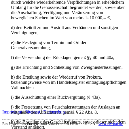
durch welche wiederkehrende Verpflichtungen in erheblichem
Umfang für die Genossenschaft begründet werden, sowie über
die Anschaffung, Verfügung und Veräußerung von
beweglichen Sachen im Wert von mehr als 10.000,-- €,
d) den Beitritt zu und Austritt aus Verbänden und sonstigen
Vereinigungen,
e) die Festlegung von Termin und Ort der
Generalversammlung,
f) die Verwendung der Rücklagen gemäß §§ 40 und 40a,
g) die Errichtung und Schließung von Zweigniederlassungen,
h) die Erteilung sowie der Wiederruf von Prokura,
beziehungsweise von im Handelsregister eintragungspflichtigen
Vollmachten
i) die Ausschüttung einer Rückvergütung (§ 43a),
j) die Festsetzung von Pauschalerstattungen der Auslagen an
Impressum
|
Sitemap
|
Datenschutz
Mitglieder des Aufsichtsrats gemäß § 22 Abs. 8,
k) die Bestellung des Geschäftsführers, soweit dieser nicht dem
Ein Projekt des Energie- und Solarvereines Pfaffenhofen e.V. |
www.esv-paf.de
Vorstand angehört,