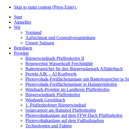
Skip to main content (Press Enter).
Start
Aktuelles
Wir
Vorstand
Aufsichtsrat und Generalversammlung
Unsere Satzung
Beteiligen
Projekte
Bürgerwindpark Pfaffenhofen II
Repowering Wasserkraft Frechmühle
Batteriespeicher für den Bürgersolarpark Affalterbach
Projekt AIK – AI Kraftwerk
Photovoltaik-Freiflächenanlage mit Batteriespeicher in 
Photovoltaik-Freiflächenanlage in Haimpertshofen
Windpark-Projekte im Landkreis Pfaffenhofen
Bürgerwindpark Pfaffenhofen
Windpark Gerolsbach
1. Pfaffenhofener Bürgerwindrad
Solarcarport am Bahnhof Pfaffenhofen
Photovoltaikanlage auf dem FFW-Dach Pfaffenhofen
Photovoltaikanlage auf dem Fußballstadion
Technologien und Fakten