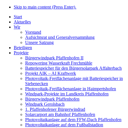
Skip to main content (Press Enter).
Start
Aktuelles
Wir
Vorstand
Aufsichtsrat und Generalversammlung
Unsere Satzung
Beteiligen
Projekte
Bürgerwindpark Pfaffenhofen II
Repowering Wasserkraft Frechmühle
Batteriespeicher für den Bürgersolarpark Affalterbach
Projekt AIK – AI Kraftwerk
Photovoltaik-Freiflächenanlage mit Batteriespeicher in
Siebenecken
Photovoltaik-Freiflächenanlage in Haimpertshofen
Windpark-Projekte im Landkreis Pfaffenhofen
Bürgerwindpark Pfaffenhofen
Windpark Gerolsbach
1. Pfaffenhofener Bürgerwindrad
Solarcarport am Bahnhof Pfaffenhofen
Photovoltaikanlage auf dem FFW-Dach Pfaffenhofen
Photovoltaikanlage auf dem Fußballstadion