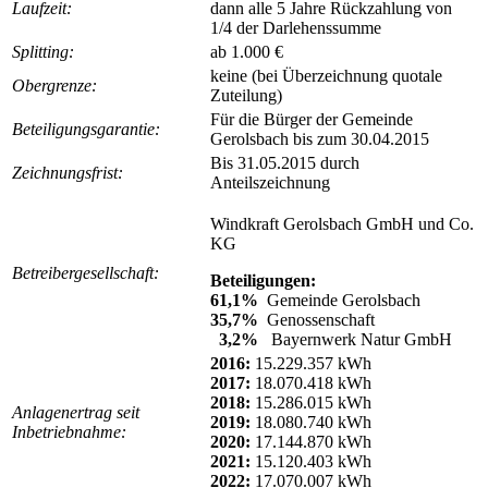
Laufzeit:
dann alle 5 Jahre Rückzahlung von
1/4 der Darlehenssumme
Splitting:
ab 1.000 €
keine (bei Überzeichnung quotale
Obergrenze:
Zuteilung)
Für die Bürger der Gemeinde
Beteiligungsgarantie:
Gerolsbach bis zum 30.04.2015
Bis 31.05.2015 durch
Zeichnungsfrist:
Anteilszeichnung
Windkraft Gerolsbach GmbH und Co.
KG
Betreibergesellschaft:
Beteiligungen:
61,1%
Gemeinde Gerolsbach
35,7%
Genossenschaft
3,2%
Bayernwerk Natur GmbH
2016:
15.229.357 kWh
2017:
18.070.418 kWh
2018:
15.286.015 kWh
Anlagenertrag seit
2019:
18.080.740 kWh
Inbetriebnahme:
2020:
17.144.870 kWh
2021:
15.120.403 kWh
2022:
17.070.007 kWh